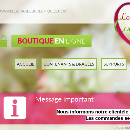
WWW.LESDRAGEESCOLCHIQUES.COM
BOUTIQUE
EN
LIGNE
ACCUEIL
CONTENANTS & DRAGÉES
SUPPORTS
Message important
Nous informons notre clientèl
Les commandes ser
BALLOTIN