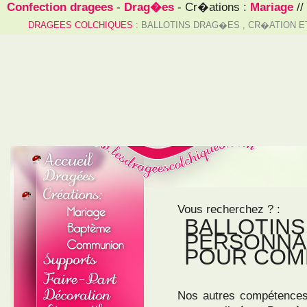
Confection dragees
-
Drag�es
- Cr�ations :
Mariage
//
DRAGEES COLCHIQUES
: BALLOTINS DRAG�ES , CR�ATION 
Vous recherchez ? :
BALLOTINS
PERSONNAL
POUR COMM
Nos autres compétences