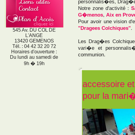
personnalis�es, Drag�e
Notre zone d'activité :
S
G�menos
,
Aix en Prov
Pour avoir une vision d
"Dragees Colchiques"
.
545 Av. DU COL DE
L'ANGE
13420 GEMENOS
Les Drag�es Colchiqu
Tél. : 04 42 32 20 72
vari�e et personnali
Horaires d'ouverture :
communion.
Du lundi au samedi de
9h � 19h
accessoire e
pour la mari