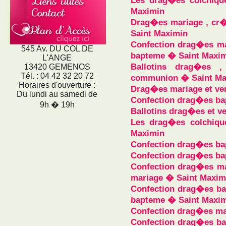
Les drag�es colchiqu
Maximin
Drag�es mariage , cr�
Saint Maximin
Confection drag�es mar
545 Av. DU COL DE
bapteme � Saint Maxi
L'ANGE
Ballotins drag�es ,
13420 GEMENOS
Tél. : 04 42 32 20 72
communion � Saint Ma
Horaires d'ouverture :
Drag�es mariage et ve
Du lundi au samedi de
Confection drag�es ba
9h � 19h
Ballotins drag�es et 
Les drag�es colchiqu
Maximin
Confection drag�es ba
Confection drag�es ba
Confection drag�es mar
mariage � Saint Maxim
Confection drag�es bap
bapteme � Saint Maxi
Confection drag�es ma
Confection drag�es bap