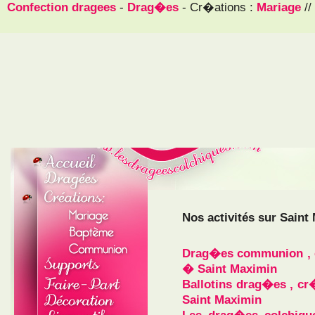
Confection dragees
-
Drag�es
- Cr�ations :
Mariage
//
Nos activités sur Saint
Drag�es communion , c
� Saint Maximin
Ballotins drag�es , cr
Saint Maximin