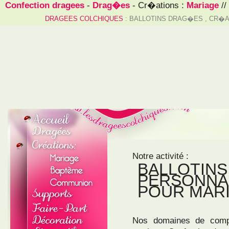
Confection dragees
-
Drag�es
- Cr�ations :
Mariage
//
DRAGEES COLCHIQUES
: BALLOTINS DRAG�ES , CR�A
Notre activité :
BALLOTINS
PERSONNAL
POUR MARI
Nos domaines de comp