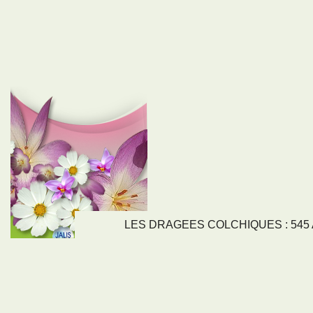
LES DRAGEES COLCHIQUES : 545 Av
LIENS
NOS SE
Nos activités
Tous nos servi