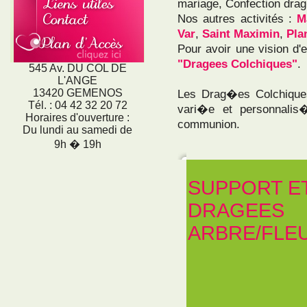
mariage, Confection dra
Nos autres activités :
M
Var
,
Saint Maximin
,
Pla
Pour avoir une vision d
"Dragees Colchiques"
.
545 Av. DU COL DE
L'ANGE
13420 GEMENOS
Les Drag�es Colchiqu
Tél. : 04 42 32 20 72
vari�e et personnali
Horaires d'ouverture :
communion.
Du lundi au samedi de
9h � 19h
SUPPORT E
DRAGEES
ARBRE/FLE