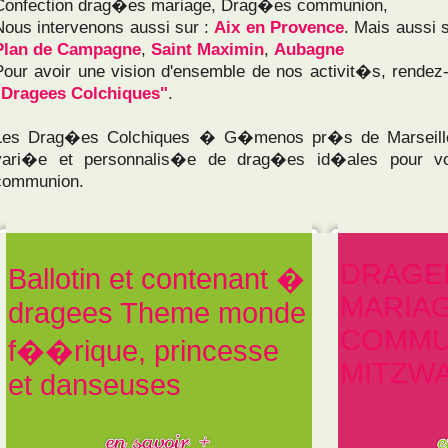
Confection drag�es mariage, Drag�es communion,
Nous intervenons aussi sur :
Aix en Provence
. Mais aussi 
Plan de Campagne
,
Saint Maximin
,
Aubagne
Pour avoir une vision d'ensemble de nos activit�s, rendez
"Dragees Colchiques"
.
Les Drag�es Colchiques � G�menos pr�s de Marseille
vari�e et personnalis�e de drag�es id�ales pour v
communion.
DRAGE
Ballotin et contenant �
MARIA
dragees Theme monde
COMMU
f��rique, princesse
MITZW
et danseuses