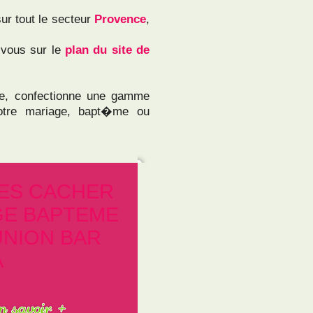
sur tout le secteur
Provence
,
-vous sur le
plan du site de
, confectionne une gamme
otre mariage, bapt�me ou
ES CACHER
GE BAPTEME
NION BAR
A