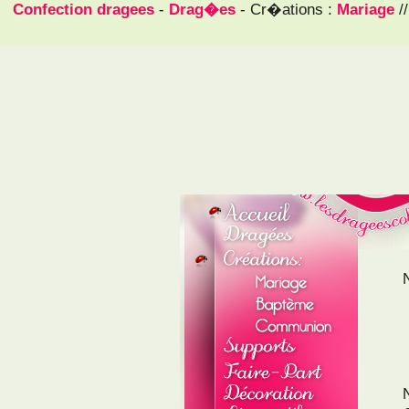
Confection dragees
-
Drag�es
- Cr�ations :
Mariage
/