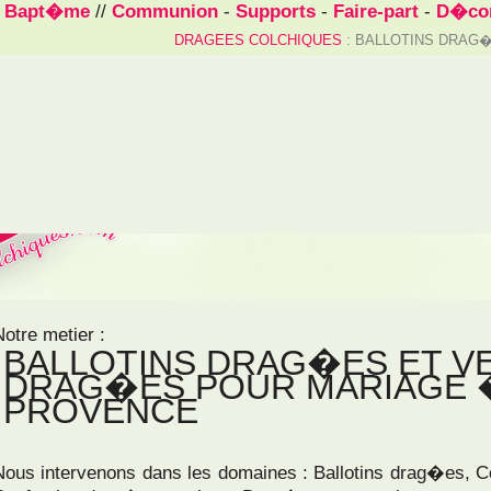
/
Bapt�me
//
Communion
-
Supports
-
Faire-part
-
D�cor
DRAGEES COLCHIQUES
: BALLOTINS DRAG
Notre metier :
BALLOTINS DRAG�ES ET V
DRAG�ES POUR MARIAGE �
PROVENCE
Nous intervenons dans les domaines : Ballotins drag�es, 