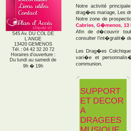
Notre activité princip
drag�es mariage, Les 
Notre zone de prospecti
Cabries
,
G�menos
,
13
Afin de d�couvrir tou
545 Av. DU COL DE
consulter l'int�gralit� de
L'ANGE
13420 GEMENOS
Tél. : 04 42 32 20 72
Les Drag�es Colchiqu
Horaires d'ouverture :
vari�e et personnali
Du lundi au samedi de
communion.
9h � 19h
SUPPORT
ET DECOR
A
DRAGEES
MUSIQUE