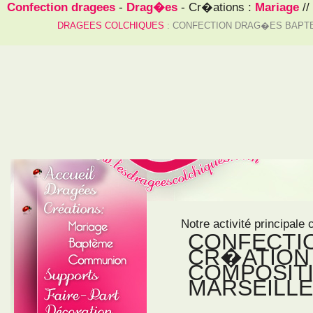
Confection dragees
-
Drag�es
- Cr�ations :
Mariage
//
DRAGEES COLCHIQUES
: CONFECTION DRAG�ES BAPTE
Notre activité principale 
CONFECTI
CR�ATION 
COMPOSIT
MARSEILLE