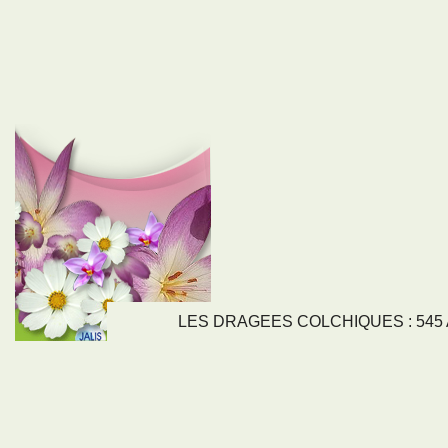
LES DRAGEES COLCHIQUES : 545 Av
LIENS
NOS SE
Nos activités
Tous nos servi