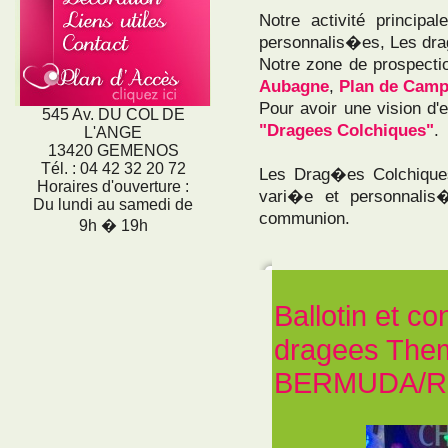
Notre activité princip
personnalis�es, Les dr
Notre zone de prospecti
Aubagne
,
Plan de Cam
Pour avoir une vision d
545 Av. DU COL DE
"Dragees Colchiques"
.
L'ANGE
13420 GEMENOS
Tél. : 04 42 32 20 72
Les Drag�es Colchiqu
Horaires d'ouverture :
vari�e et personnali
Du lundi au samedi de
communion.
9h � 19h
Ballotin et c
dragees The
BERMUDA/R