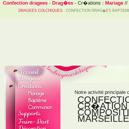
Confection dragees
-
Drag�es
- Cr�ations :
Mariage
//
DRAGEES COLCHIQUES
: CONFECTION DRAG�ES BAPTEME
Notre activité principale 
CONFECTI
CR�ATION 
COMPOSIT
MARSEILLE