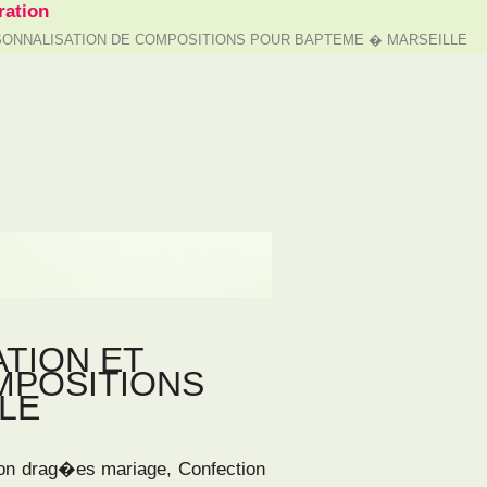
ation
SONNALISATION DE COMPOSITIONS POUR BAPTEME � MARSEILLE
TION ET
MPOSITIONS
LE
ion drag�es mariage, Confection