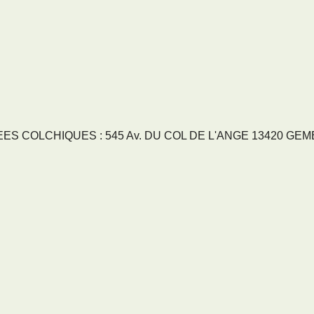
S COLCHIQUES : 545 Av. DU COL DE L'ANGE 13420 GEMENO
RVICES
NOS SECTEURS
GÉOGRAPHIQUE
ces
-
13 Bouches du Rhone
-
83 Var
-
A
en Provence
-
Aubagne
-
Cabries
-
Cassis
-
G�menos
-
La Ciotat
-
Marseille
-
Plan de Campagne
-
Provence
-
Saint Cyr sur Mer
-
Sain
Maximin
-