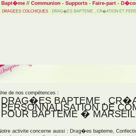
/
Bapt�me
//
Communion
-
Supports
-
Faire-part
-
D�cor
DRAGEES COLCHIQUES
: DRAG�ES BAPTEME , CR�ATION ET PER
Une de nos compétences :
DRAG�ES BAPTEME , CR�A
PERSONNALISATION DE CO
POUR BAPTEME � MARSEIL
Notre activite concerne aussi : Drag�es bapteme, Confect