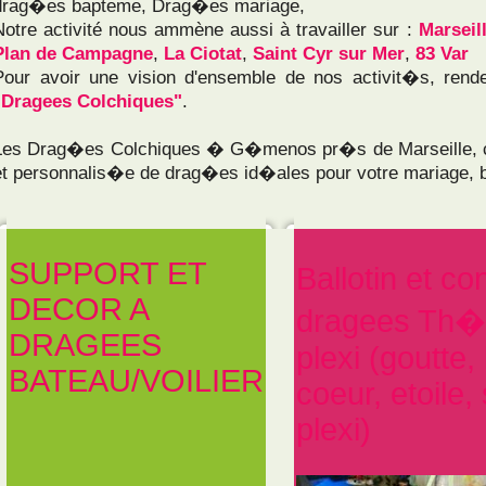
drag�es bapteme, Drag�es mariage,
Notre activité nous ammène aussi à travailler sur :
Marseil
Plan de Campagne
,
La Ciotat
,
Saint Cyr sur Mer
,
83 Var
Pour avoir une vision d'ensemble de nos activit�s, ren
"Dragees Colchiques"
.
Les Drag�es Colchiques � G�menos pr�s de Marseille, 
et personnalis�e de drag�es id�ales pour votre mariage
SUPPORT ET
Ballotin et c
DECOR A
dragees Th�
DRAGEES
plexi (goutte,
BATEAU/VOILIER
coeur, etoile,
plexi)