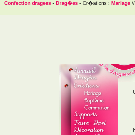
Confection dragees
-
Drag�es
- Cr�ations :
Mariage
/