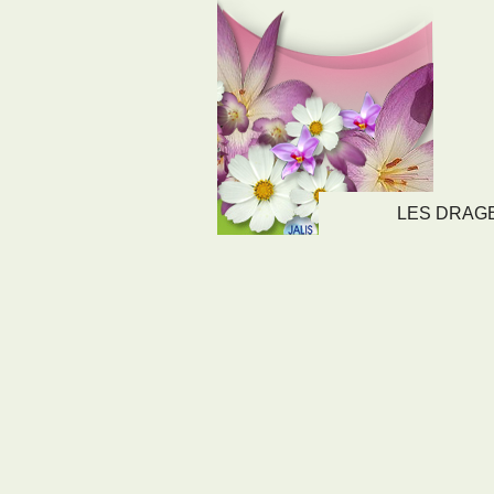
LES DRAGEE
LIENS
NOS SE
Nos activités
Tous nos servi
Nos métiers
Archives
Nos services
Plan du site
Mentions légales