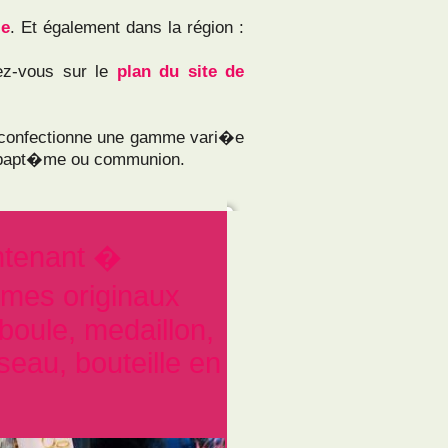
le
. Et également dans la région :
dez-vous sur le
plan du site de
confectionne une gamme vari�e
, bapt�me ou communion.
ontenant �
mes originaux
 boule, medaillon,
 seau, bouteille en