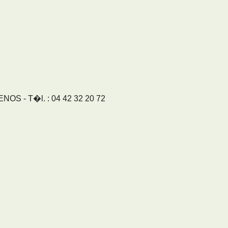
S - T�l. : 04 42 32 20 72
S
ix
t