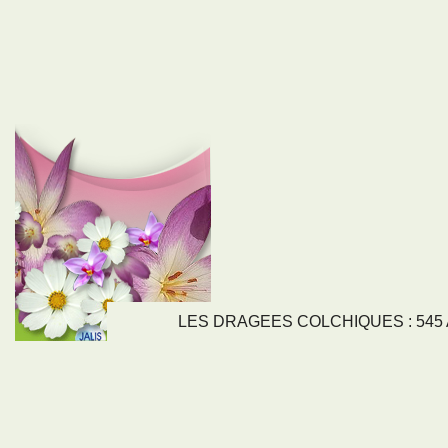
LES DRAGEES COLCHIQUES : 545 Av
LIENS
NOS SE
Nos activités
Tous nos servi