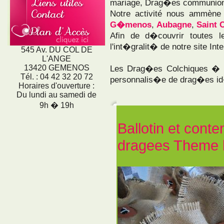
mariage, Drag�es communio
Notre activité nous ammène 
G�menos
,
Aubagne
,
Saint 
Afin de d�couvrir toutes 
l'int�gralit� de notre site Inte
545 Av. DU COL DE
L'ANGE
13420 GEMENOS
Les Drag�es Colchiques � 
Tél. : 04 42 32 20 72
personnalis�e de drag�es id
Horaires d'ouverture :
Du lundi au samedi de
9h � 19h
Ballotin et cont
dragees Theme 