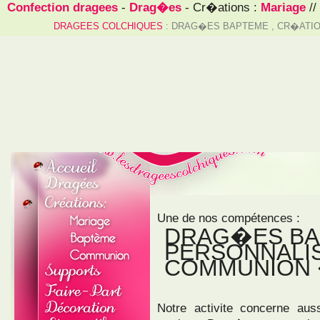
Confection dragees
-
Drag�es
- Cr�ations :
Mariage
//
DRAGEES COLCHIQUES
: DRAG�ES BAPTEME , CR�ATIO
Une de nos compétences :
DRAG�ES BA
PERSONNALI
COMMUNION 
Notre activite concerne a