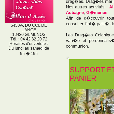
drag�es, Drag�es mari
Nos autres activités :
Ai
Aubagne
,
G�menos
Afin de d�couvrir tou
consulter l'int�gralit� de
545 Av. DU COL DE
L'ANGE
13420 GEMENOS
Les Drag�es Colchiqu
Tél. : 04 42 32 20 72
vari�e et personnali
Horaires d'ouverture :
communion.
Du lundi au samedi de
9h � 19h
SUPPORT E
PANIER