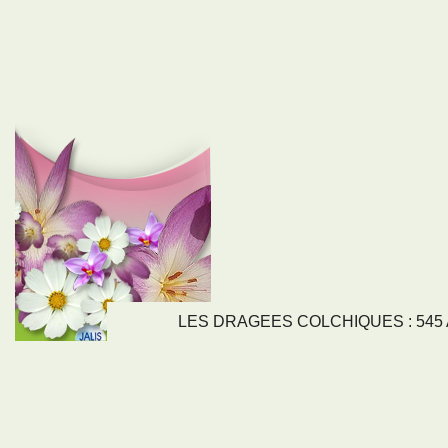
LES DRAGEES COLCHIQUES : 545 Av
LIENS
NOS SE
Nos activités
Tous nos servi