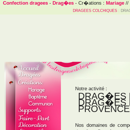
Confection dragees
-
Drag�es
- Cr�ations :
Mariage
//
DRAGEES COLCHIQUES
: DRA
Notre activité :
DRAG�ES 
DRAG�ES 
PROVENCE
Nos domaines de compé