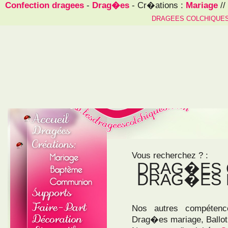
Confection dragees
-
Drag�es
- Cr�ations :
Mariage
//
DRAGEES COLCHIQUE
Vous recherchez ? :
DRAG�ES 
DRAG�ES 
Nos autres compétenc
Drag�es mariage, Ballo