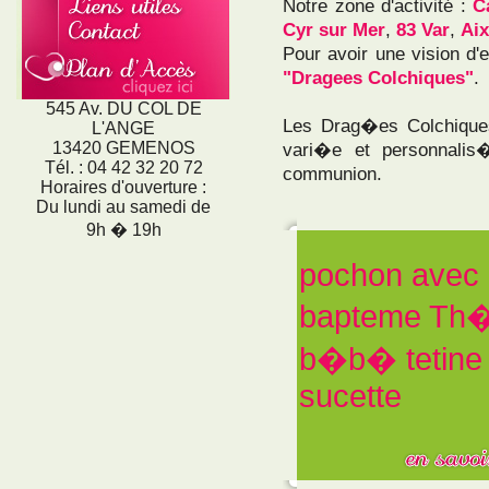
Notre zone d'activité :
C
Cyr sur Mer
,
83 Var
,
Aix
Pour avoir une vision d
"Dragees Colchiques"
.
545 Av. DU COL DE
Les Drag�es Colchiqu
L'ANGE
13420 GEMENOS
vari�e et personnali
Tél. : 04 42 32 20 72
communion.
Horaires d'ouverture :
Du lundi au samedi de
9h � 19h
pochon avec
bapteme Th
b�b� tetine 
sucette