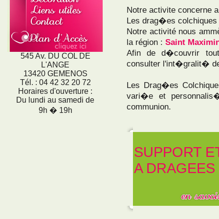
Notre activite concerne
Les drag�es colchiques
Notre activité nous ammè
la région :
Saint Maximi
Afin de d�couvrir tou
545 Av. DU COL DE
consulter l'int�gralit� de
L'ANGE
13420 GEMENOS
Tél. : 04 42 32 20 72
Les Drag�es Colchiqu
Horaires d'ouverture :
vari�e et personnali
Du lundi au samedi de
communion.
9h � 19h
SUPPORT E
A DRAGEES