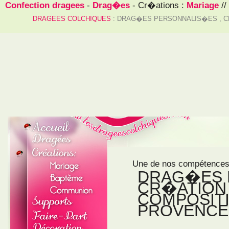
Confection dragees
-
Drag�es
- Cr�ations :
Mariage
//
DRAGEES COLCHIQUES
: DRAG�ES PERSONNALIS�ES , C
Une de nos compétences
DRAG�ES 
CR�ATION 
COMPOSITI
PROVENCE