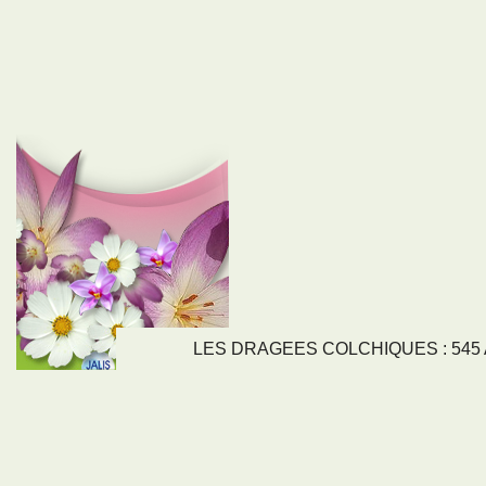
LES DRAGEES COLCHIQUES : 545 Av
LIENS
NOS SE
Nos activités
Tous nos servi