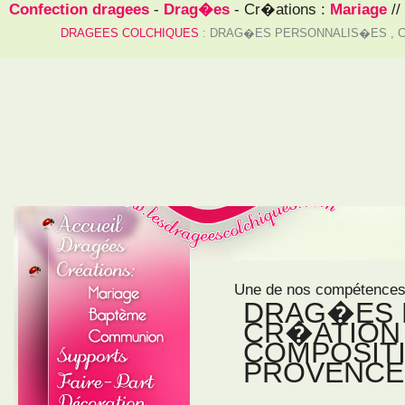
Confection dragees
-
Drag�es
- Cr�ations :
Mariage
//
DRAGEES COLCHIQUES
: DRAG�ES PERSONNALIS�ES , C
Une de nos compétences
DRAG�ES 
CR�ATION 
COMPOSITI
PROVENCE