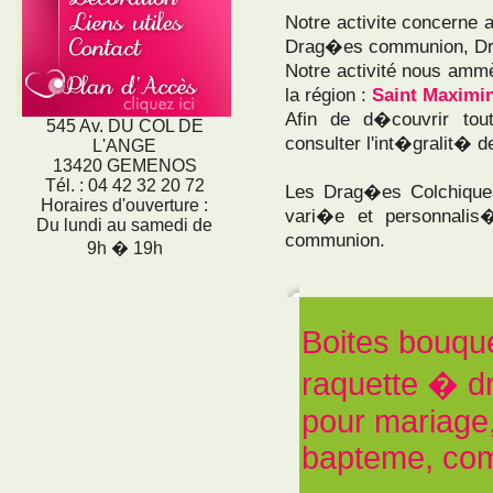
Notre activite concerne
Drag�es communion, D
Notre activité nous ammè
la région :
Saint Maximi
Afin de d�couvrir tou
545 Av. DU COL DE
consulter l'int�gralit� de
L'ANGE
13420 GEMENOS
Tél. : 04 42 32 20 72
Les Drag�es Colchiqu
Horaires d'ouverture :
vari�e et personnali
Du lundi au samedi de
communion.
9h � 19h
Boites bouqu
raquette � d
pour mariage
bapteme, co