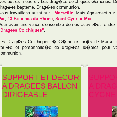
Nos autres metiers : Les drag�es colchiques Gemenos, D
drag�es bapteme, Drag�es communion,
Nous travaillons aussi sur :
Marseille
. Mais également sur 
Var
,
13 Bouches du Rhone
,
Saint Cyr sur Mer
Pour avoir une vision d'ensemble de nos activit�s, rendez
"Dragees Colchiques"
.
Les Drag�es Colchiques � G�menos pr�s de Marseille
vari�e et personnalis�e de drag�es id�ales pour v
communion.
SUPPORT ET DECOR
SUPPO
A DRAGEES BALLON
A DRAG
DIRIGEABLE
CYGNE