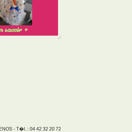
S - T�l. : 04 42 32 20 72