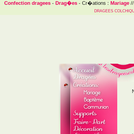
Confection dragees
-
Drag�es
- Cr�ations :
Mariage
/
DRAGEES COLCHIQ