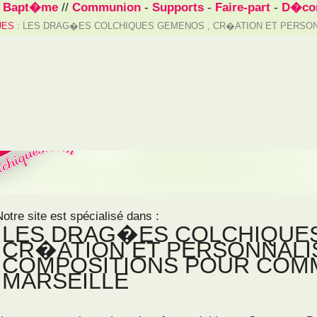
/
Bapt�me
//
Communion
-
Supports
-
Faire-part
-
D�cor
UES
: LES DRAG�ES COLCHIQUES GEMENOS , CR�ATION ET PERSO
Notre site est spécialisé dans :
LES DRAG�ES COLCHIQUES
CR�ATION ET PERSONNALI
COMPOSITIONS POUR COM
MARSEILLE