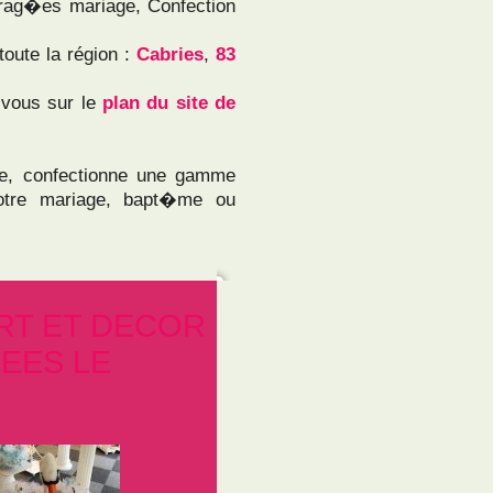
rag�es mariage, Confection
toute la région :
Cabries
,
83
-vous sur le
plan du site de
, confectionne une gamme
otre mariage, bapt�me ou
RT ET DECOR
EES LE