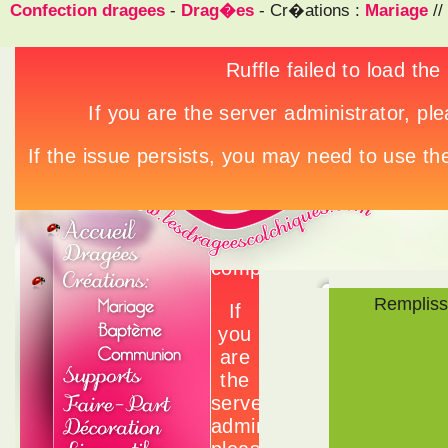
Confection dragees
-
Drag�es
- Cr�ations :
Mariage
//
Rempliss