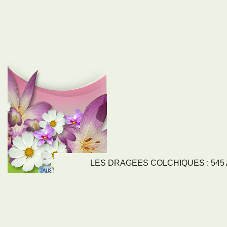
LES DRAGEES COLCHIQUES : 545 Av
LIENS
NOS SE
Nos activités
Tous nos servi