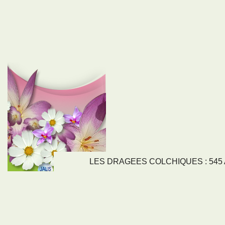
LES DRAGEES COLCHIQUES : 545 Av
LIENS
NOS SE
Nos activités
Tous nos servi