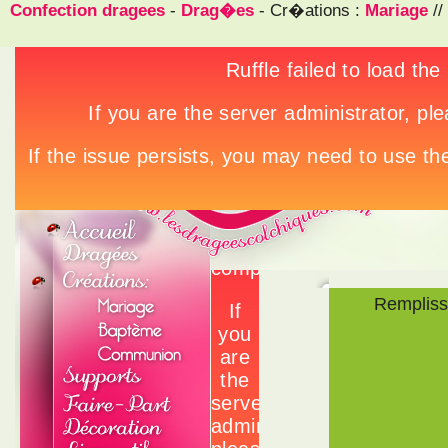
Confection dragees
-
Drag�es
- Cr�ations :
Mariage
//
Rempliss