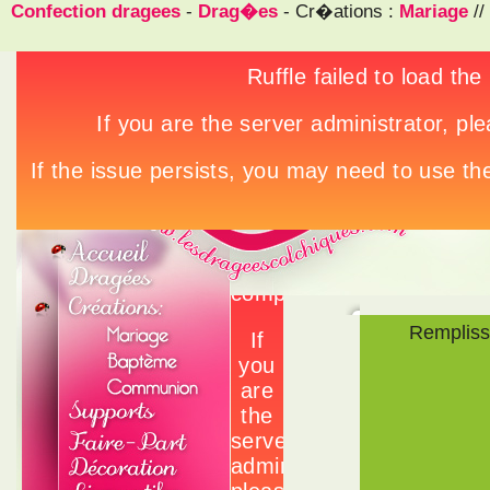
Confection dragees
-
Drag�es
- Cr�ations :
Mariage
//
Rempliss