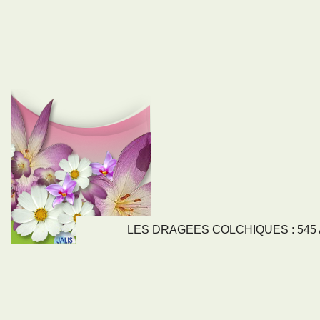
LES DRAGEES COLCHIQUES : 545 Av
LIENS
NOS SE
Nos activités
Tous nos servi