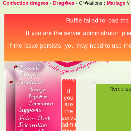
Confection dragees
-
Drag�es
- Cr�ations :
Mariage
//
Rempliss