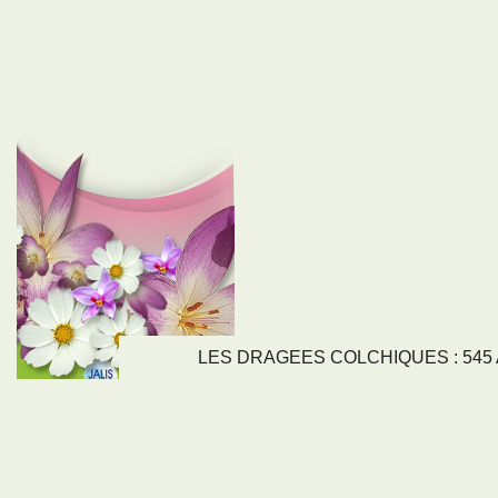
LES DRAGEES COLCHIQUES : 545 Av
LIENS
NOS SE
Nos activités
Tous nos servi