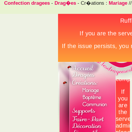
Confection dragees
-
Drag�es
- Cr�ations :
Mariage
/