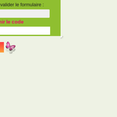
alider le formulaire :
hir le code