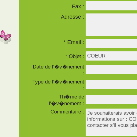
Fax :
Adresse :
* Email :
* Objet :
Date de l'�v�nement
:
Type de l'�v�nement
:
Th�me de
l'�v�nement :
Commentaire :