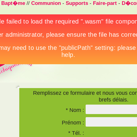
/
Bapt�me
//
Communion
-
Supports
-
Faire-part
-
D�cor
Remplissez ce formulaire et nous vous con
brefs délais.
* Nom :
Prénom :
* Tél. :