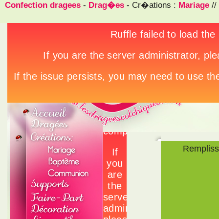
Confection dragees
-
Drag�es
- Cr�ations :
Mariage
//
Rempliss