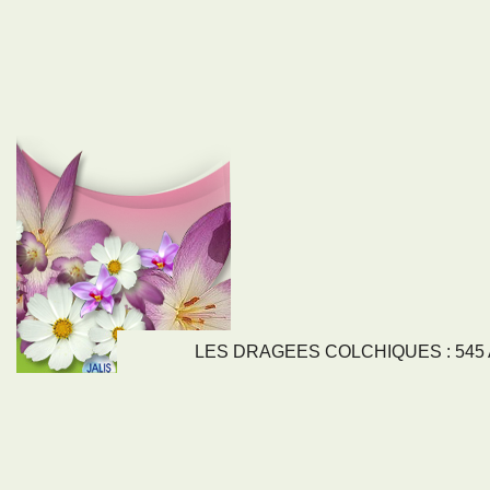
LES DRAGEES COLCHIQUES : 545 Av
LIENS
NOS SE
Nos activités
Tous nos servi