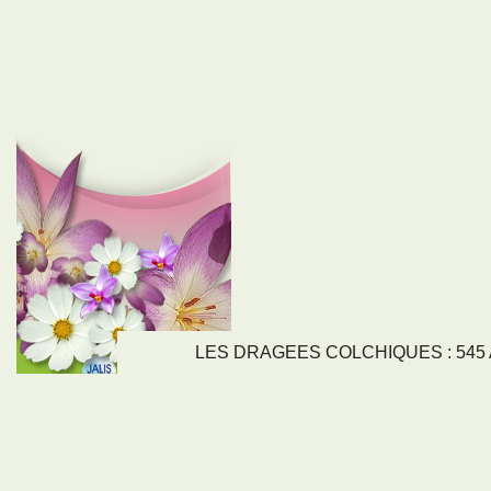
LES DRAGEES COLCHIQUES : 545 Av
LIENS
NOS SE
Nos activités
Tous nos servi