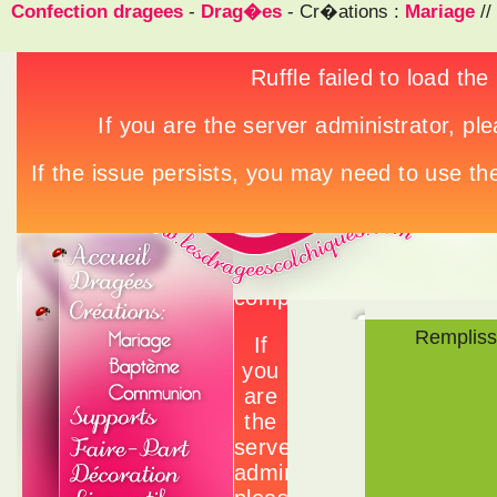
Confection dragees
-
Drag�es
- Cr�ations :
Mariage
//
Rempliss