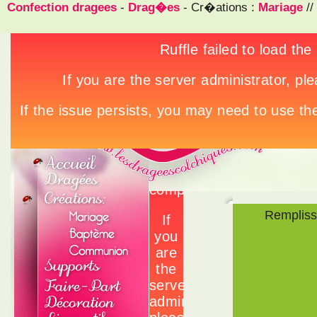
Confection dragees
-
Drag�es
- Cr�ations :
Mariage
//
Rempliss