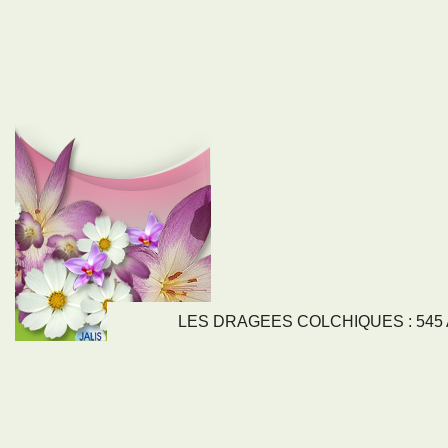
LES DRAGEES COLCHIQUES : 545 Av
LIENS
NOS SE
Nos activités
Tous nos servi