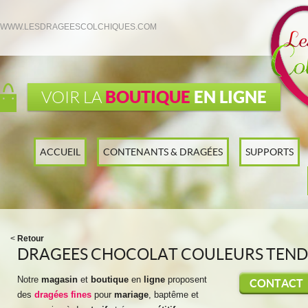
WWW.LESDRAGEESCOLCHIQUES.COM
BOUTIQUE
EN LIGNE
VOIR LA
ACCUEIL
CONTENANTS & DRAGÉES
SUPPORTS
<
Retour
DRAGEES CHOCOLAT COULEURS TEN
Notre
magasin
et
boutique
en
ligne
proposent
CONTACT
des
dragées fines
pour
mariage
, baptême et