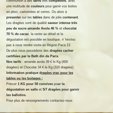
communion à des
tarifs
trés
compétitifs
, avec
une mutitude de
couleurs
pour garnir vos boites
en plexi, cartonnées et verres. Ou alors à
presenter
sur les
tables
dans de jolie
contenant
.
Les dragées sont de qualité
saveur intense trés
peu de sucre amande Avola
46 %
et
chocolat
70 % de cacao
. la vente au détail et la
dégustation est possible en boutique, n' hésitez
pas à nous rendre visite en Région Paca 13.
De plus nous possédons des
dragées cacher
certifiées par le Beth din de Paris
.
Nos tarifs
: amande avola 39 € le Kg (400
dragées) et Chocolat 34 € le Kg (320 dragées)
Information pratique d
ragées vrac pour les
tables ou les boitages :
Prévoir
1 KG pour 50 convives
po
ur la
dégustation en salle
et
5/7 dragées pour garnir
les ballotins.
Pour plus de renseignements contactez-nous.