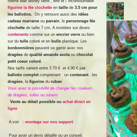
thème walt disney fairie , elfe et l' incontournable
figurine la
fée clochette
en
taille
de
3.5 cm pour
les ballotins.
On y retrouve aussi des
idées
cadeau marraine
ou
parrain
, le
personnage fée
clochette
de taille 7 cm
.
A montées sur divers
contenants
comme sur un
encrier verre
ou bien
sur du
tulle
coloré et en
bulle
plastique. Les
bonbonnières
peuvent se garnir avec nos
dragées
de
qualité
amande
avola
ou
chocolat
petit coeur coloré
.
Nos tarifs varient entre 3.70 € et 4,90 € pa
r
ballotin
complet
comprenant : un
contenant
, les
dragées
, la
figurine
du
ruban
Vous avez la possibilté de changer les couleurs
de dragées, tulles ou rubans
Vente au détail possible ou
achat direct en
ligne
A voir :
montage sur nos support
Pour avoir un devis détaillé ou un conseil,