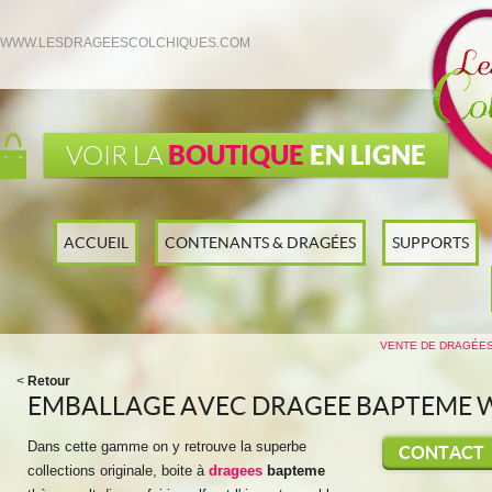
WWW.LESDRAGEESCOLCHIQUES.COM
BOUTIQUE
EN LIGNE
VOIR LA
ACCUEIL
CONTENANTS & DRAGÉES
SUPPORTS
VENTE DE DRAGÉES
<
Retour
EMBALLAGE AVEC DRAGEE BAPTEME W
Dans cette gamme on y retrouve la superbe
CONTACT
collections originale, boite à
dragees
bapteme