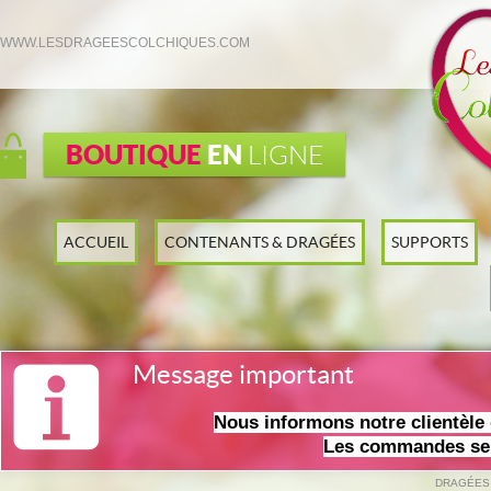
WWW.LESDRAGEESCOLCHIQUES.COM
BOUTIQUE
EN
LIGNE
ACCUEIL
CONTENANTS & DRAGÉES
SUPPORTS
Message important
Nous informons notre clientèl
Les commandes ser
DRAGÉES 