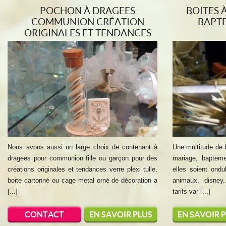
POCHON À DRAGEES
BOITES 
COMMUNION CRÉATION
BAPT
ORIGINALES ET TENDANCES
Nous avons aussi un large choix de contenant à
Une multitude de 
dragees pour communion fille ou garçon pour des
mariage, baptem
créations originales et tendances verre plexi tulle,
elles soient ond
boite cartonné ou cage metal orné de décoration a
animaux, disney.
[...]
tarifs var [...]
CONTACT
EN SAVOIR PLUS
EN SAVOIR 