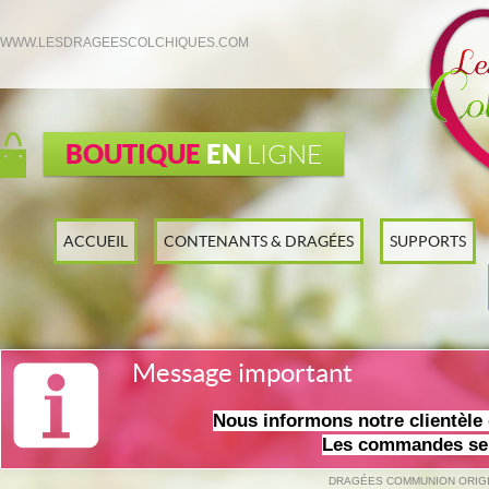
WWW.LESDRAGEESCOLCHIQUES.COM
BOUTIQUE
EN
LIGNE
ACCUEIL
CONTENANTS & DRAGÉES
SUPPORTS
Message important
Nous informons notre clientèl
Les commandes ser
DRAGÉES COMMUNION ORIGIN