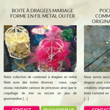
BOITE À DRAGEES MARIAGE
POC
FORME EN FIL METAL OU FER
COMM
ORIGIN
Notre collection de contenant à dragées en métal
Nous avons aussi
fileté avec des boites diverses : coeur, cage
dragees pour com
oiseau inévitable carosse de princesse ainsi que le
créations original
coquillage de mer ou encore un peu de
boite cartonné ou
gourmandise [...]
[...]
CONTACT
EN SAVOIR PLUS
CONTAC