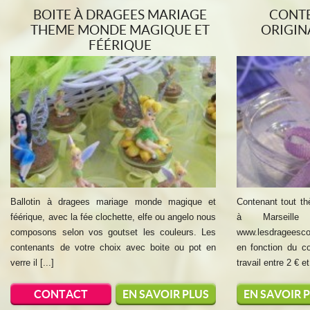
BOITE À DRAGEES MARIAGE
CONTE
THEME MONDE MAGIQUE ET
ORIGIN
FÉÉRIQUE
Ballotin à dragees mariage monde magique et
Contenant tout t
féérique, avec la fée clochette, elfe ou angelo nous
à Marseill
composons selon vos goutset les couleurs. Les
www.lesdrageesco
contenants de votre choix avec boite ou pot en
en fonction du c
verre il [...]
travail entre 2 € et 
CONTACT
EN SAVOIR PLUS
EN SAVOIR 