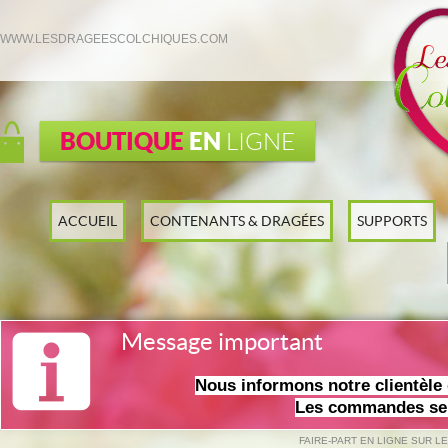
WWW.LESDRAGEESCOLCHIQUES.COM
BOUTIQUE
EN
LIGNE
ACCUEIL
CONTENANTS & DRAGÉES
SUPPORTS
Message important
Nous informons notre clientèl
Les commandes ser
FAIRE-PART EN LIGNE SUR L