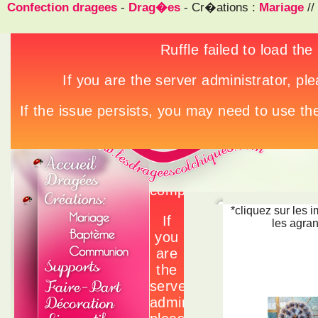
Confection dragees
-
Drag�es
- Cr�ations :
Mariage
//
*cliquez sur les 
les agran