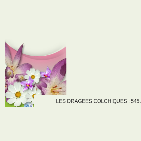
LES DRAGEES COLCHIQUES : 545 Av
LIENS
NOS SE
Nos activités
Tous nos servi