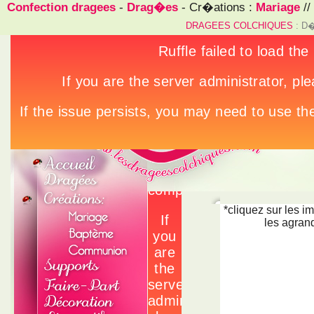
Confection dragees
-
Drag�es
- Cr�ations :
Mariage
//
DRAGEES COLCHIQUES
: D�
*cliquez sur les i
les agrand