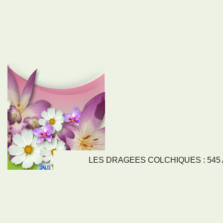
LES DRAGEES COLCHIQUES : 545 Av
LIENS
NOS SE
Nos activités
Tous nos servi