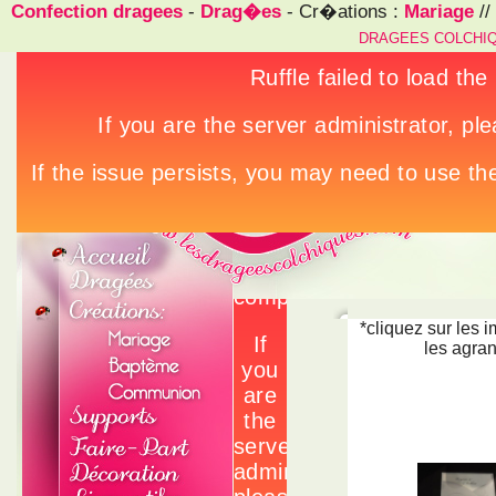
Confection dragees
-
Drag�es
- Cr�ations :
Mariage
//
DRAGEES COLCHI
*cliquez sur les 
les agran