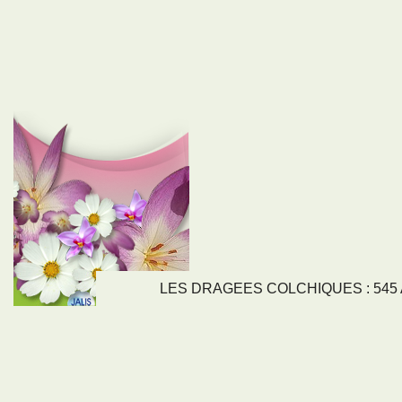
LES DRAGEES COLCHIQUES : 545 Av
LIENS
NOS SE
Nos activités
Tous nos servi