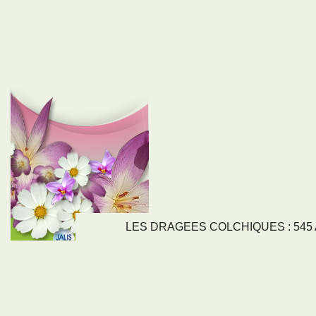
LES DRAGEES COLCHIQUES : 545 Av
LIENS
NOS SE
Nos activités
Tous nos servi