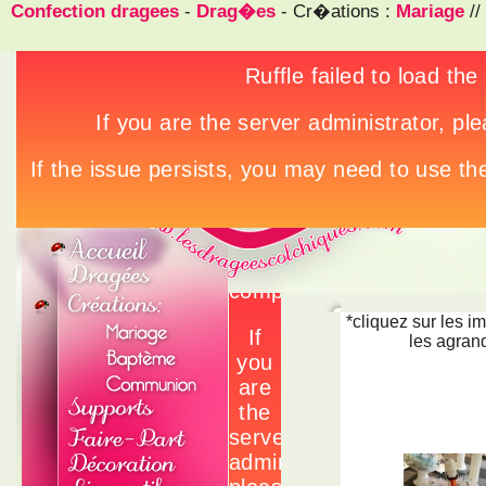
Confection dragees
-
Drag�es
- Cr�ations :
Mariage
//
*cliquez sur les i
les agrand