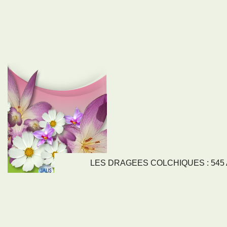
LES DRAGEES COLCHIQUES : 545 Av
LIENS
NOS SE
Nos activités
Tous nos servi