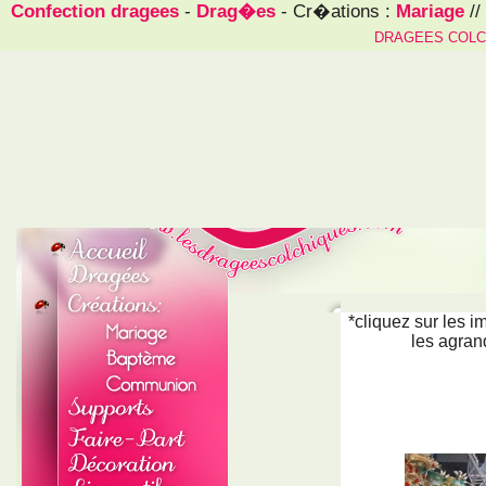
Confection dragees
-
Drag�es
- Cr�ations :
Mariage
//
DRAGEES COLC
*cliquez sur les 
les agran