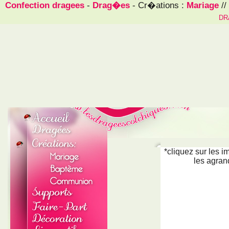
Confection dragees
-
Drag�es
- Cr�ations :
Mariage
//
DR
*cliquez sur les 
les agran