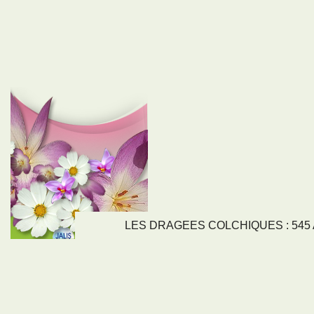
LES DRAGEES COLCHIQUES : 545 Av
LIENS
NOS SE
Nos activités
Tous nos servi