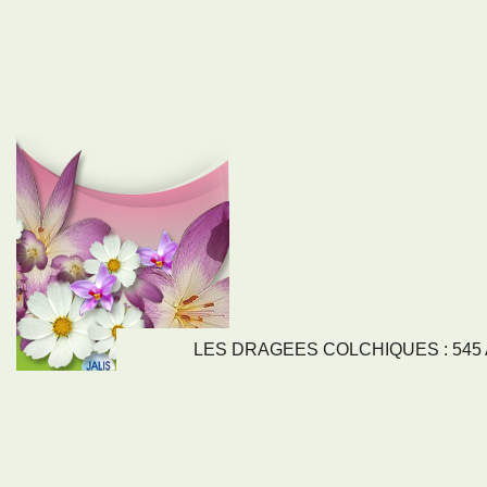
LES DRAGEES COLCHIQUES : 545 Av
LIENS
NOS SE
Nos activités
Tous nos servi