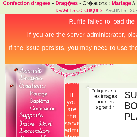
Confection dragees
-
Drag�es
- Cr�ations :
Mariage
//
DRAGEES COLCHIQUES
: ARCHIVES - S
*cliquez sur
SU
les images
pour les
BO
agrandir
PL