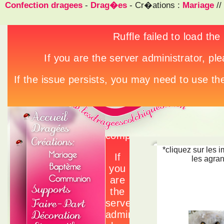
Confection dragees
-
Drag�es
- Cr�ations :
Mariage
//
*cliquez sur les 
les agran