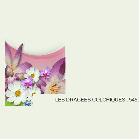
LES DRAGEES COLCHIQUES : 545 Av
LIENS
NOS SE
Nos activités
Tous nos servi