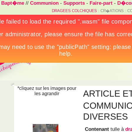
/
Bapt�me
//
Communion
-
Supports
-
Faire-part
-
D�cor
DRAGEES COLCHIQUES
: CR�ATIONS : C
*cliquez sur les images pour
ARTICLE 
les agrandir
COMMUNIO
DIVERSES
Contenant
tulle à
dr