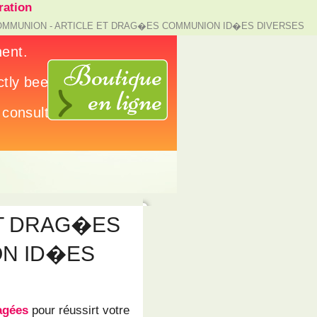
ation
OMMUNION - ARTICLE ET DRAG�ES COMMUNION ID�ES DIVERSES
ET DRAG�ES
N ID�ES
agées
pour réussirt votre