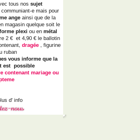
vec tous nos
sujet
x, communiant-e mais pour
me ange
ainsi que de la
en magasin quelque soit le
forme plexi
ou en
métal
e 2 € et 4,90 € le ballotin
ontenant,
dragée
, figurine
du ruban
ues vous informe que la
t est possible
re contenant mariage ou
pteme
lus d' info