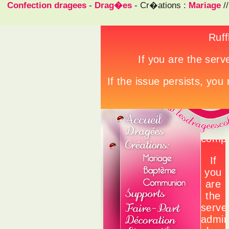
Confection dragees
-
Drag�es
- Cr�ations :
Mariage
/