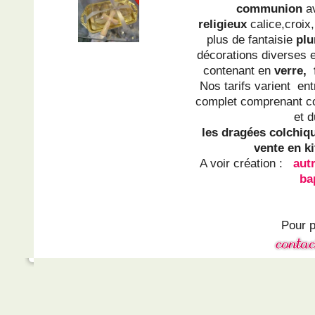
communion
a
religieux
calice,croi
plus de fantaisie
plu
décorations diverses 
contenant en
verre,
Nos tarifs varient entr
complet comprenant c
et 
les dragées colchiq
vente en ki
A voir création :
aut
ba
Pour p