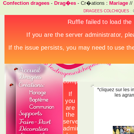
Confection dragees
-
Drag�es
- Cr�ations :
Mariage
//
DRAGEES COLCHIQUES
: 
*cliquez sur les 
les agran