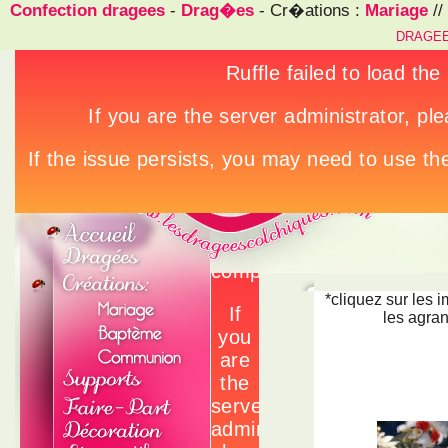
Confection dragees
-
Drag�es
- Cr�ations :
Mariage
//
DRAGEE
*cliquez sur les 
les agran