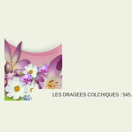
LES DRAGEES COLCHIQUES : 545 Av
LIENS
NOS SE
Nos activités
Tous nos servi