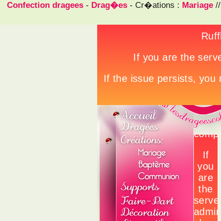
Confection dragees
-
Drag�es
- Cr�ations :
Mariage
/