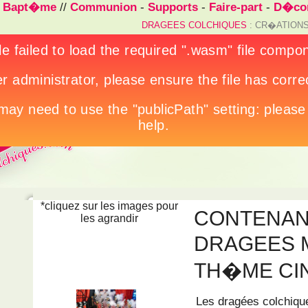
/
Bapt�me
//
Communion
-
Supports
-
Faire-part
-
D�cor
DRAGEES COLCHIQUES
: CR�ATIONS
*cliquez sur les images pour
CONTENAN
les agrandir
DRAGEES 
TH�ME C
Les dragées colchique