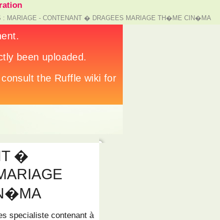
ation
 : MARIAGE - CONTENANT � DRAGEES MARIAGE TH�ME CIN�MA
T �
MARIAGE
IN�MA
s specialiste contenant à