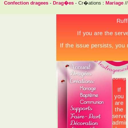
Confection dragees
-
Drag�es
- Cr�ations :
Mariage
/