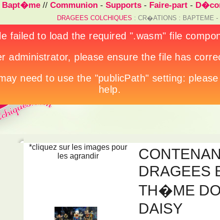
/
Bapt�me
//
Communion
-
Supports
-
Faire-part
-
D�cor
DRAGEES COLCHIQUES
: CR�ATIONS : BAPTEME 
*cliquez sur les images pour
CONTENAN
les agrandir
DRAGEES 
TH�ME DO
DAISY