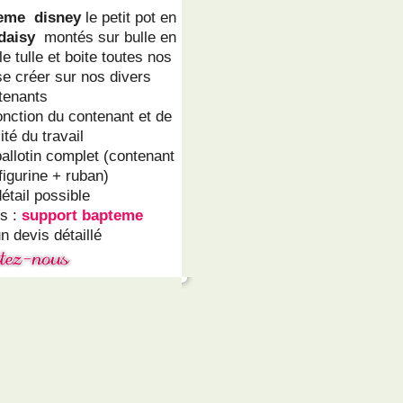
teme
disney
le petit pot en
daisy
montés sur bulle en
le tulle et boite toutes nos
se créer sur nos divers
tenants
fonction du contenant et de
ité du travail
ballotin complet (contenant
figurine + ruban)
étail possible
ns :
support bapteme
n devis détaillé