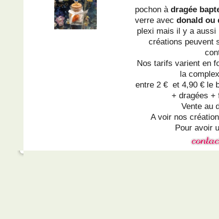
pochon à
dragée bap
verre avec
donald ou 
plexi mais il y a aussi 
créations peuvent 
con
Nos tarifs varient en 
la complex
entre 2 € et 4,90 € le 
+ dragées + 
Vente au d
A voir nos créatio
Pour avoir u