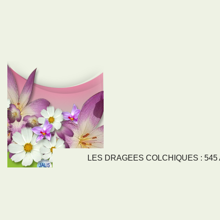
LES DRAGEES COLCHIQUES : 545 Av
LIENS
NOS SE
Nos activités
Tous nos servi