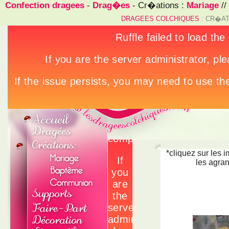
Confection dragees
-
Drag�es
- Cr�ations :
Mariage
//
DRAGEES COLCHIQUES
: CR�AT
*cliquez sur les 
les agran