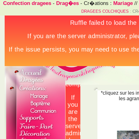
Confection dragees
-
Drag�es
- Cr�ations :
Mariage
//
DRAGEES COLCHIQUES
: CR
*cliquez sur les 
les agran