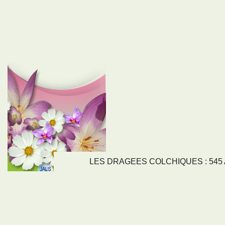
LES DRAGEES COLCHIQUES : 545 Av
LIENS
NOS SE
Nos activités
Tous nos servi