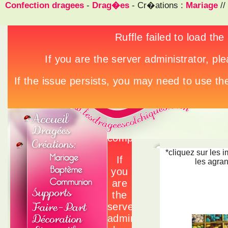
Confection dragees
-
Drag�es
- Cr�ations :
Mariage
//
*cliquez sur les 
les agran