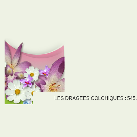
LES DRAGEES COLCHIQUES : 545 Av
LIENS
NOS SE
Nos activités
Tous nos servi