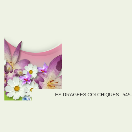
LES DRAGEES COLCHIQUES : 545 Av
LIENS
NOS SE
Nos activités
Tous nos servi