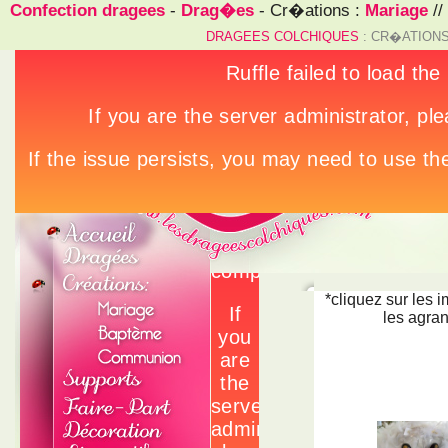
Confection dragees
-
Drag�es
- Cr�ations :
Mariage
//
DRAGEES COLCHIQUES
: CR�ATIONS
*cliquez sur les 
les agran