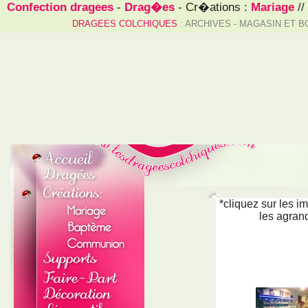
Confection dragees
-
Drag�es
- Cr�ations :
Mariage
//
DRAGEES COLCHIQUES
: ARCHIVES - MAGASIN ET
*cliquez sur les i
les agrand