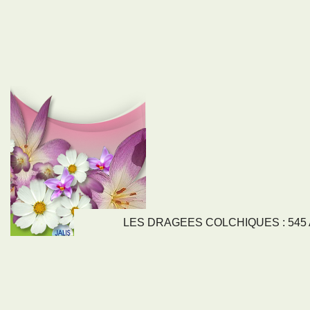
LES DRAGEES COLCHIQUES : 545 Av
LIENS
NOS SE
Nos activités
Tous nos servi