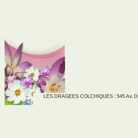
LES DRAGEES COLCHIQUES : 545 Av. DU
LIENS
NOS SE
Nos activités
Tous nos servi