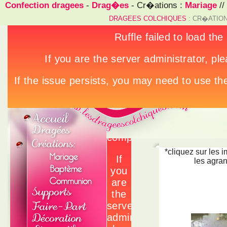
Confection dragees
-
Drag�es
- Cr�ations :
Mariage
//
DRAGEES COLCHIQUES
: CR�ATION
*cliquez sur les 
les agran