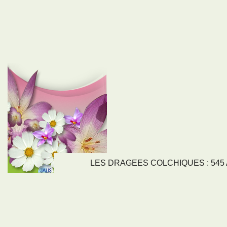
LES DRAGEES COLCHIQUES : 545 Av
LIENS
NOS SE
Nos activités
Tous nos servi