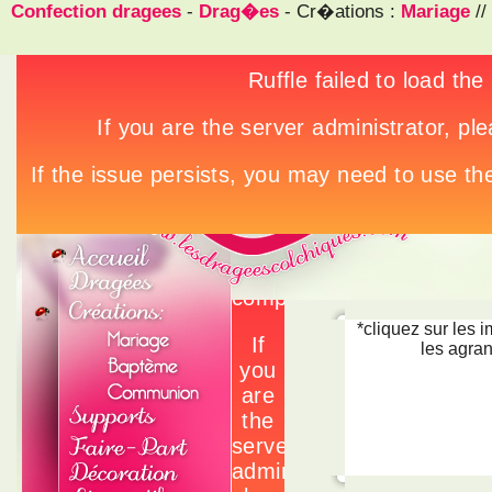
Confection dragees
-
Drag�es
- Cr�ations :
Mariage
//
*cliquez sur les 
les agran